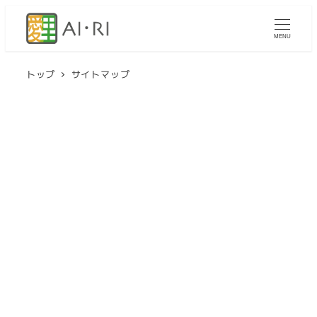
メ
イ
MENU
ン
コ
トップ
サイトマップ
ン
テ
ン
ツ
へ
移
動