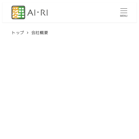
メ
イ
MENU
ン
コ
トップ
会社概要
ン
テ
ン
ツ
へ
移
動